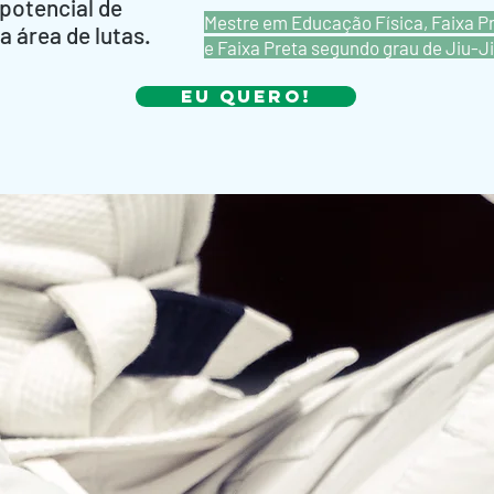
potencial de
Mestre em Educação Física, Faixa P
a área de lutas.
e Faixa Preta segundo grau de Jiu-J
Eu quero!