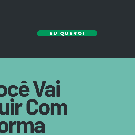
Eu quero!
ocê Vai
uir Com
forma