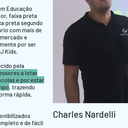
 em Educação
or, faixa preta
xa preta segundo
ário com mais de
 mercado e
lmente por ser
J Kids.
cido pela
essores a lotar
colas e por estar
empo
, trazendo
forma rápida,
Charles Nardelli
onibilizados
pleto e de fácil