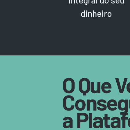
integral do seu
dinheiro
O Que V
Conseg
a Plata