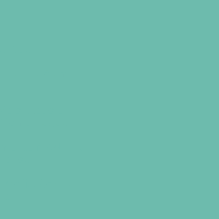
s Kids
tsu e Judô em
s
Valorizado e
e Comunidade
palmente MANTER
r anos
Profissão que
ma