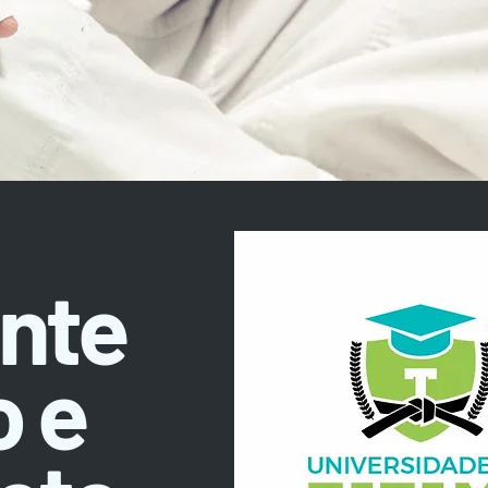
nte
 e