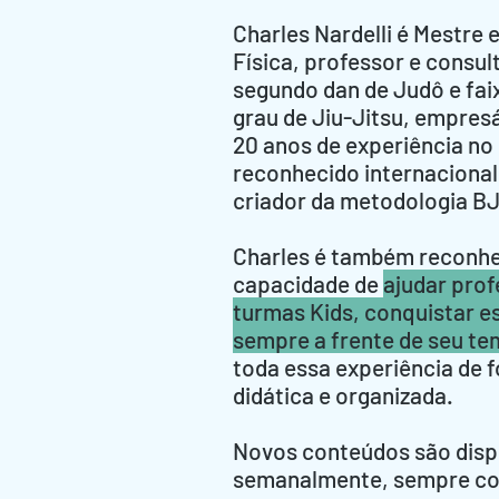
Charles Nardelli é Mestre
Física, professor e consult
segundo dan de Judô e fai
grau de Jiu-Jitsu, empres
20 anos de experiência no
reconhecido internaciona
criador da metodologia BJ
Charles é também reconhe
capacidade de
ajudar prof
turmas Kids, conquistar es
sempre a frente de seu t
toda essa experiência de 
didática e organizada.
Novos conteúdos são disp
semanalmente, sempre com