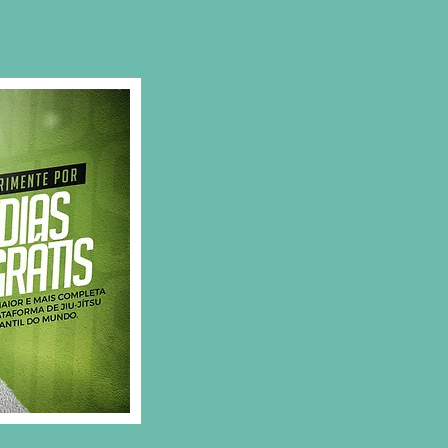
Lotar Turma
Implementar Jiu-ji
Escola
Ser Reconhecido, 
Elogiado por Pais 
Conquistar e Princi
crianças po
GANHAR BEM com a 
Você A